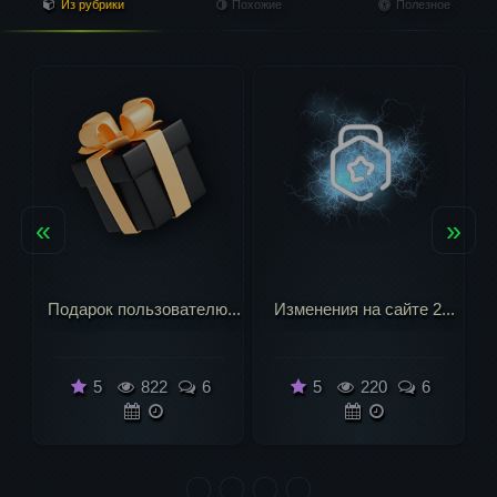
Из рубрики
Похожие
Полезное
«
»
дарок пользователю...
Изменения на сайте 2...
Итоги са
5
822
6
5
220
6
5