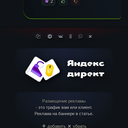
2
Копировать ссылку
Поделиться в Telegram
Поделиться ВКонтакте
Поделиться в
Поделиться в
Поделиться в X
Одноклассниках
WhatsApp
(Twitter)
Размещение рекламы
- это трафик вам или клиент.
Реклама на баннере в статье.
добавить
убрать