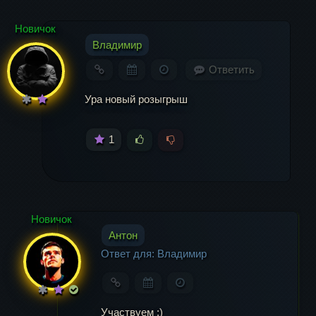
Имя
*
Новичок
Владимир
Email
*
Ответить
Ура новый розыгрыш
1
Новичок
Антон
Ответ для: Владимир
Участвуем :)