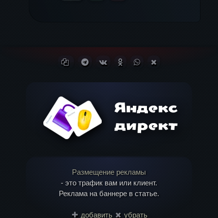
Копировать ссылку
Поделиться в Telegram
Поделиться ВКонтакте
Поделиться в
Поделиться в
Поделиться в X
Одноклассниках
WhatsApp
(Twitter)
Размещение рекламы
- это трафик вам или клиент.
Реклама на баннере в статье.
добавить
убрать