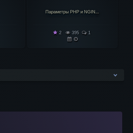
...
Whois
2
1 к
1
не будет опубликован.
Обязательные поля помечены
*