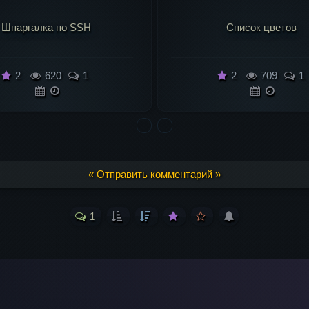
Список цветов
Параметры PHP и NGIN
2
709
1
2
395
1
« Отправить комментарий »
1
Ваш адрес email 