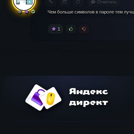
Ответить
Чем больше символов в пароле тем лучш
1
Имя
*
Ema