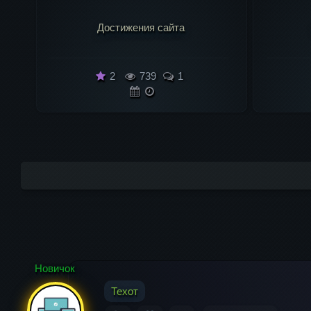
Шпаргалка по SSH
2
620
1
Комментарий
Новичок
Техот