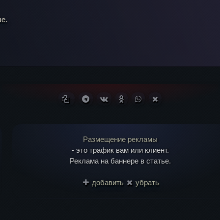
е.
il
*
Копировать ссылку
Поделиться в Telegram
Поделиться ВКонтакте
Поделиться в Одноклассни
Поделиться в WhatsA
Поделиться в X (T
Размещение рекламы
- это трафик вам или клиент.
Реклама на баннере в статье.
добавить
убрать