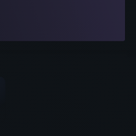
ках
pp
witter)