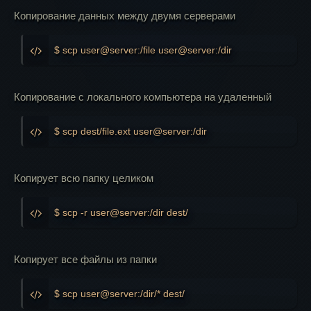
Копирование данных между двумя серверами
$ scp user@server:/file user@server:/dir
Копирование с локального компьютера на удаленный
$ scp dest/file.ext user@server:/dir
Копирует всю папку целиком
$ scp -r user@server:/dir dest/
Копирует все файлы из папки
$ scp user@server:/dir/* dest/