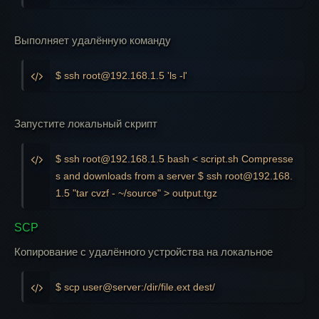
Выполняет удалённую команду
$ ssh root@192.168.1.5 'ls -l'
Запустите локальный скрипт
$ ssh root@192.168.1.5 bash < script.sh Compresse
s and downloads from a server $ ssh root@192.168.
1.5 "tar cvzf - ~/source" > output.tgz
SCP
Копирование с удалённого устройства на локальное
$ scp user@server:/dir/file.ext dest/