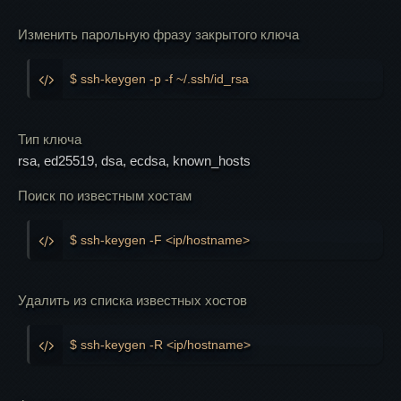
Изменить парольную фразу закрытого ключа
$ ssh-keygen -p -f ~/.ssh/id_rsa
Тип ключа
rsa, ed25519, dsa, ecdsa, known_hosts
Поиск по известным хостам
$ ssh-keygen -F <ip/hostname>
Удалить из списка известных хостов
$ ssh-keygen -R <ip/hostname>