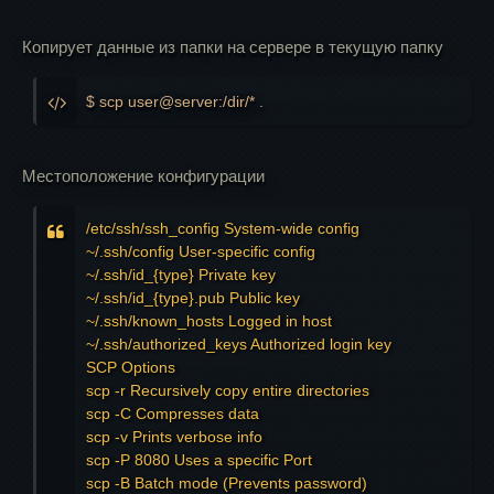
Копирует данные из папки на сервере в текущую папку
$ scp user@server:/dir/* .
Местоположение конфигурации
/etc/ssh/ssh_config System-wide config

~/.ssh/config User-specific config

~/.ssh/id_{type} Private key

~/.ssh/id_{type}.pub Public key

~/.ssh/known_hosts Logged in host

~/.ssh/authorized_keys Authorized login key

SCP Options

scp -r Recursively copy entire directories

scp -C Compresses data

scp -v Prints verbose info

scp -P 8080 Uses a specific Port

scp -B Batch mode (Prevents password)
