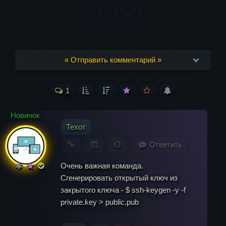
« Отправить комментарий »
1
Ваш адрес email не будет опубликован.
Обязательные поля помечены
*
Новичок
Техот
Комментарий
Ответить
Очень важная команда.
Сгенерировать открытый ключ из
закрытого ключа - $ ssh-keygen -y -f
private.key > public.pub