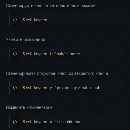
Сгенерируйте ключ в интерактивном режиме.
$ ssh-keygen
Укажите имя файла
$ ssh-keygen -f ~/.ssh/filename
Сгенерировать открытый ключ из закрытого ключа
$ ssh-keygen -y -f private.key > public.pub
Изменить комментарий
$ ssh-keygen -c -f ~/.ssh/id_rsa