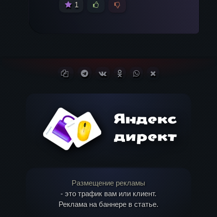
1
Имя
*
Email
*
Копировать ссылку
Поделиться в Telegram
Поделиться ВКонтакте
Поделиться в
Поделиться в
Поделиться в X
Одноклассниках
WhatsApp
(Twitter)
Размещение рекламы
- это трафик вам или клиент.
Реклама на баннере в статье.