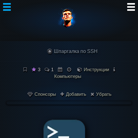
Автор
Блог
Шпаргалка по SSH
Сообщество
Интересное
3
1
Инструкции
Компьютеры
Контакты
Спонсоры
Добавить
Убрать