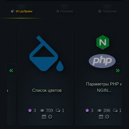
Из рубрики
Похожие
Полезное
«
»
Параметры PHP и
Список цветов
NGIN...
3
709
1
3
396
1