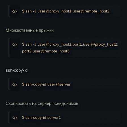
$ ssh -J user@proxy_host1 user@remote_host2
Множественные прыжки
$ ssh -J user@proxy_host1:port1,user@proxy_host2:
port2 user@remote_host3
ssh-copy-id
$ ssh-copy-id user@server
Скопировать на сервер псевдонимов
$ ssh-copy-id server1