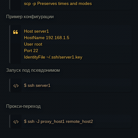
scp -p Preserves times and modes
Пример конфигурации
Host server1

HostName 192.168.1.5

User root

Port 22

Запуск под псевдонимом
$ ssh server1
Прокси-переход
$ ssh -J proxy_host1 remote_host2