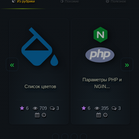
Из рубрики
Похожие
Полезное
«
»
Параметры PHP и
Список цветов
NGIN...
6
709
3
6
395
3