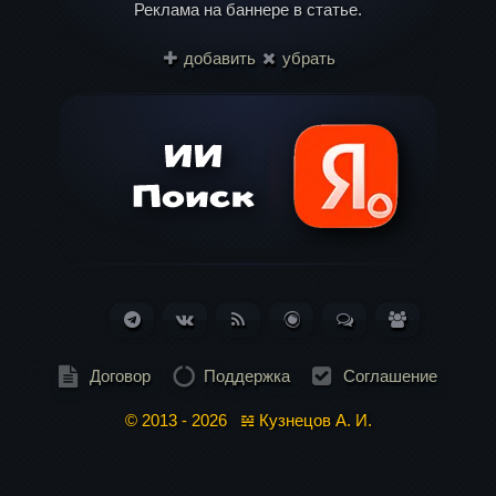
Реклама на баннере в статье.
добавить
убрать
Telegram
ВКонтакте
RSS
Блог
Обсуждения
Пользоват
Лента
(Статей:
(Сообщений:
(381)
261)
184)
Договор
Поддержка
Соглашение
© 2013 - 2026 𝌴 Кузнецов А. И.