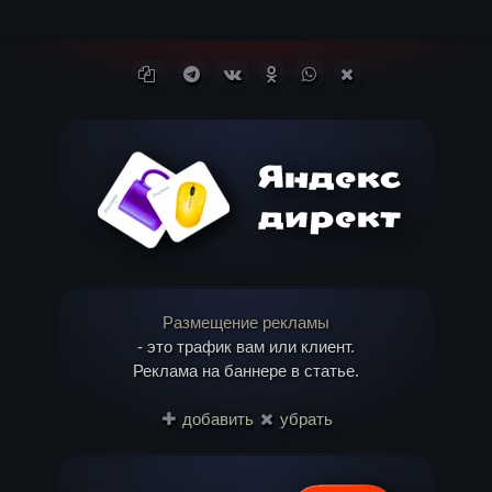
Копировать ссылку
Поделиться в Telegram
Поделиться ВКонтакте
Поделиться в
Поделиться в
Поделиться в X
Одноклассниках
WhatsApp
(Twitter)
Размещение рекламы
- это трафик вам или клиент.
Реклама на баннере в статье.
добавить
убрать