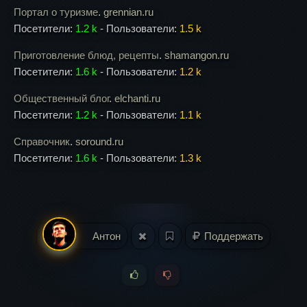
Портал о туризме
.
grennian.ru
Посетители:
1.2 k
- Пользователи:
1.5 k
Приготовление блюд, рецепты
.
shamangon.ru
Посетители:
1.6 k
- Пользователи:
1.2 k
Общественный блог
.
elchanti.ru
Посетители:
1.2 k
- Пользователи:
1.1 k
Справочник
.
soround.ru
Посетители:
1.6 k
- Пользователи:
1.3 k
Антон
Поддержать