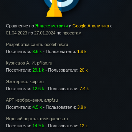
Сравнение по
Яндекс метрики
и
Google Аналитика
с
01.04.2023
по
27.01.2024
по
проектам
.
Разработка сайта
.
oootehnik.ru
Посетители:
3.6 k
- Пользователи:
1.9 k
Кузнецов А. И
.
pfilan.ru
Посетители:
29.1 k
- Пользователи:
20 k
Эзотерика
.
kaipf.ru
Посетители:
12.6 k
- Пользователи:
7.4 k
АРТ изображения
.
artpf.ru
Посетители:
4.5 k
- Пользователи:
3.8 к
Игровой портал
.
msisgames.ru
Посетители:
14.9 k
- Пользователи:
12 k