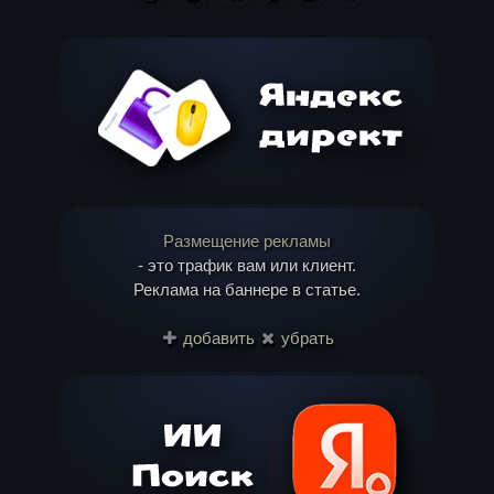
Обязательные поля помечены
*
Одноклассниках
WhatsApp
(Twitter)
Комментарий
Размещение рекламы
- это трафик вам или клиент.
Реклама на баннере в статье.
Имя
*
добавить
убрать
Email
*