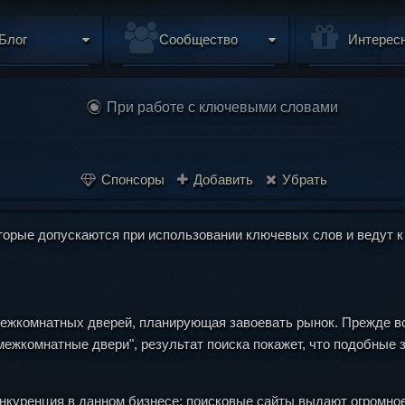
Блог
Сообщество
Интерес
При работе с ключевыми словами
Спонсоры
Добавить
Убрать
торые допускаются при использовании ключевых слов и ведут 
ежкомнатных дверей, планирующая завоевать рынок. Прежде все
"межкомнатные двери", результат поиска покажет, что подобные
 конкуренция в данном бизнесе: поисковые сайты выдают огромно