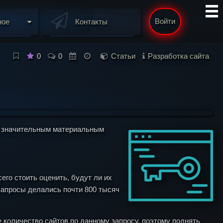
Войти
ное
Контакты
0
0
Статьи
Разработка сайта
к значительным материальным
го стоить оценить, будут ли их
 запросы делались почти 800 тысяч
е количество сайтов по данному запросу, поэтому поднять