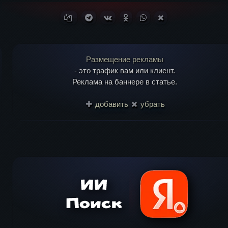
Ваш адрес email 
Копировать ссылку
Поделиться в Telegram
Поделиться ВКонтакте
Поделиться в Одноклассни
Поделиться в WhatsA
Поделиться в X (T
Размещение рекламы
- это трафик вам или клиент.
Реклама на баннере в статье.
добавить
убрать
il
*