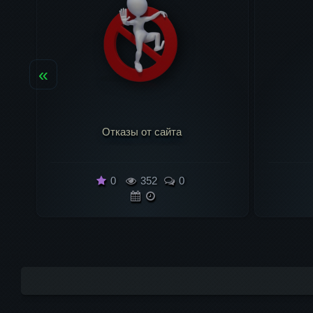
«
Домен и хостинг
0
302
0