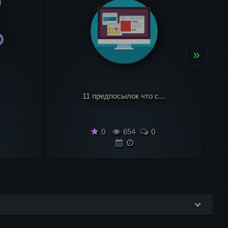
»
..
Сайт для гармоничног...
0
546
0