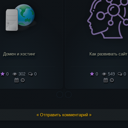
Как развивать сайт
11 предпосылок что с.
0
549
0
0
654
0
« Отправить комментарий »