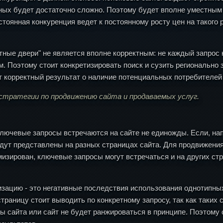
рных будет достаточно сложно. Поэтому будет вполне уместным
тоянная конкуренция ведет к постоянному росту цен на такого
атные двери" не является вполне корректным: не каждый запрос
. Поэтому стоит конкретизировать поиск и сузить регионально
ет корректный результат о наличие потенциальных потребителей 
 стратегии по продвижению сайта и продаваемых услуг.
ключевые запросы встречаются на сайте не единожды. Если, нап
удут представлены на разных страницах сайта. Для продвижени
мизирован, ключевые запросы могут встречаться и на других стр
изацию - это негативные последствия использования однотипны
раницу стоит выводить по конкретному запросу, так как таких с
сайта или сайт не будет ранжироваться в принципе. Поэтому се