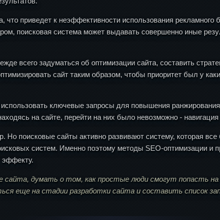
зультатов.
га, что приведет к неэффективности использования рекламного
аром, поисковая система может выдавать совершенно иные резул
ежде всего задуматься об оптимизации сайта, составить стра
тимизировать сайт таким образом, чтобы приоритет был у как
 использовать ключевые запросы для повышения ранжирования
аходясь на сайте, перейти на них было невозможно - навигация
. Но поисковые сайты активно развивают систему, которая все
поисковых систем. Именно поэтому методы SEO-оптимизации и п
у эффекту.
е сайта, думать о том, как простые люди смогут попасть на
ься еще на стадии разработки сайта и составить список з