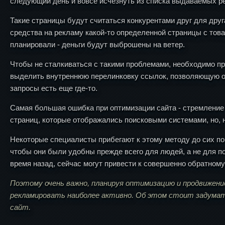
следующий день и вовсе исчезнуть из списка выдаваемых ре
Такие страницы будут считаться конкурентами друг для дру
средства на рекламу какой-то определенной страницы с тов
планировали - деньги будут выброшены на ветер.
Чтобы не сталкиваться с такими проблемами, необходимо пр
выделить внутреннюю перелинковку ссылок, позволяющую оп
запросы есть еще где-то.
Самая большая ошибка при оптимизации сайта - стремление
страниц, которые отображались поисковыми системами, но, н
Некоторые специалисты прибегают к этому методу до сих пор
чтобы они были удобны прежде всего для людей, а не для 
время назад, сейчас могут привести к совершенно обратном
Поэтому очень важно, планируя оптимизацию и продвижени
рекламировать наиболее активно. Об этом стоит задумат
сайт.