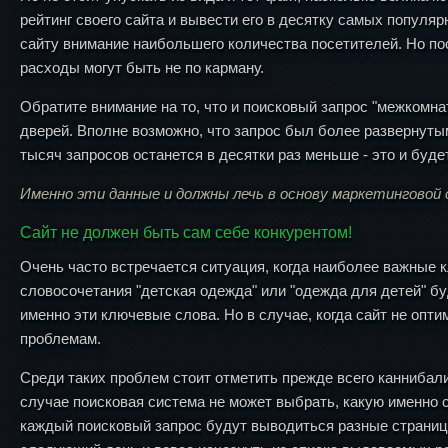
рейтинг своего сайта и вывести его в десятку самых популя
сайту внимание наибольшего количества посетителей. Но пос
расходы могут быть не по карману.
Обратите внимание на то, что и поисковый запрос "межкомн
дверей. Вполне возможно, что запрос был более развернутым
тысяч запросов останется в десятки раз меньше - это и буд
Именно эти данные и должны лечь в основу маркетинговой
Сайт не должен быть сам себе конкурентом!
Очень часто встречается ситуация, когда наиболее важные 
словосочетания "детская одежда" или "одежда для детей" б
именно эти ключевые слова. Но в случае, когда сайт не опти
проблемам.
Среди таких проблем стоит отметить прежде всего каннибал
случае поисковая система не может выбрать, какую именно ст
каждый поисковый запрос будут выводиться разные страницы 