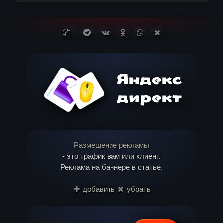
Ваш адрес email не будет опубликован.
Копировать ссылку
Поделиться в Telegram
Поделиться ВКонтакте
Поделиться в
Поделиться в
Поделиться в X
Обязательные поля помечены
*
Одноклассниках
WhatsApp
(Twitter)
Комментарий
Размещение рекламы
- это трафик вам или клиент.
Реклама на баннере в статье.
Имя
*
добавить
убрать
Email
*