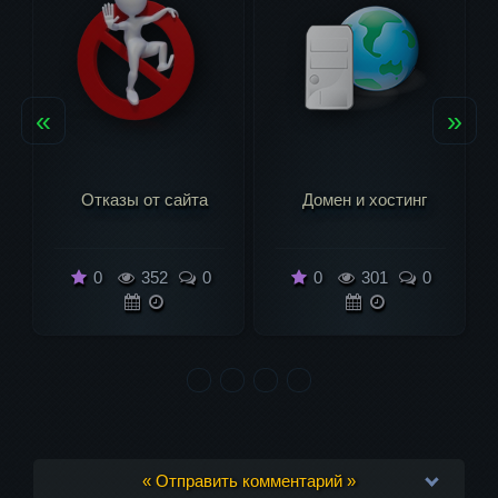
«
»
Домен и хостинг
Как развивать сайт
0
301
0
0
545
0
« Отправить комментарий »