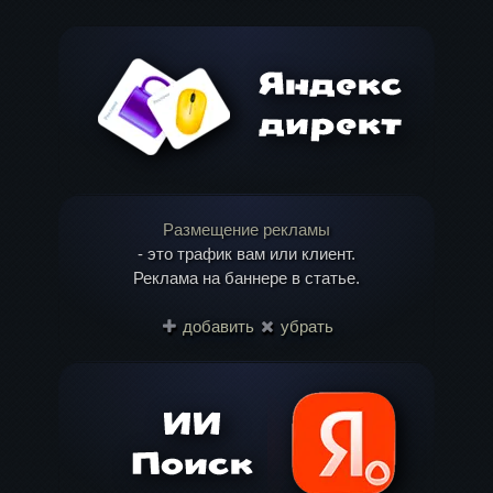
Обязательные поля помечены
*
Одноклассниках
WhatsApp
(Twitter)
Комментарий
Размещение рекламы
- это трафик вам или клиент.
Реклама на баннере в статье.
Имя
*
добавить
убрать
Email
*