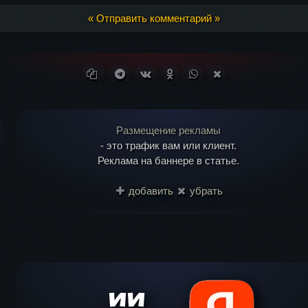
« Отправить комментарий »
Ваш адрес email 
Копировать ссылку
Поделиться в Telegram
Поделиться ВКонтакте
Поделиться в Одноклассни
Поделиться в WhatsA
Поделиться в X (T
Размещение рекламы
- это трафик вам или клиент.
Реклама на баннере в статье.
добавить
убрать
il
*