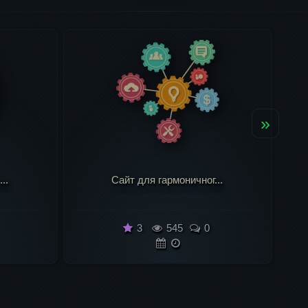
»
..
Лучшие биржи ссылок ...
3
601
0