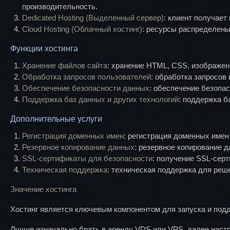
производительность.
Dedicated Hosting (Выделенный сервер)
: клиент получает
Cloud Hosting (Облачный хостинг)
: ресурсы распределены
Функции хостинга
Хранение файлов сайта
: хранение HTML, CSS, изображен
Обработка запросов пользователей
: обработка запросов 
Обеспечение безопасности данных
: обеспечение безопас
Поддержка баз данных и других технологий
: поддержка б
Дополнительные услуги
Регистрация доменных имен
: регистрация доменных имен
Резервное копирование данных
: резервное копирование 
SSL-сертификаты для безопасности
: получение SSL-сер
Техническая поддержка
: техническая поддержка для реш
Значение хостинга
Хостинг является ключевым компонентом для запуска и подде
Лучше изначально брать в аренду VDS или VPS, далее наст