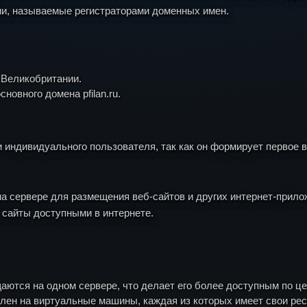
ии, называемые регистраторами доменных имен.
я Великобритании.
сновного домена pfilan.ru.
 индивидуального пользователя, так как он формирует первое в
на сервере для размещения веб-сайтов и других интернет-прило
 сайты доступными в интернете.
щаются на одном сервере, что делает его более доступным по це
елен на виртуальные машины, каждая из которых имеет свои ре