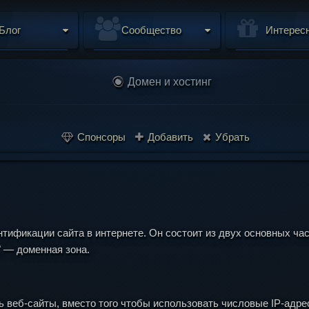
Блог
Сообщество
Интерес
Домен и хостинг
Спонсоры
Добавить
Убрать
тификации сайта в интернете. Он состоит из двух основных час
ru" — доменная зона.
 веб-сайты, вместо того чтобы использовать числовые IP-адре