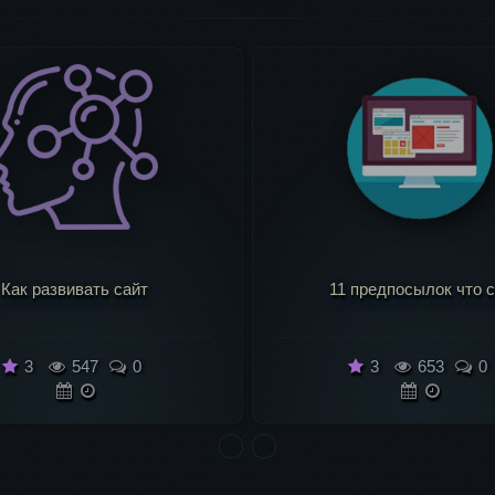
1 предпосылок что с...
Сайт для гармоничног.
3
653
0
3
545
0