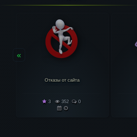
«
Как развивать сайт
1
3
547
0