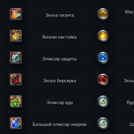
Мис
Зелье гиганта
Вязкая настойка
Эликсир защиты
Зелье берсерка
Зель
Эликсир яда
Ядо
Большой эликсир энергии
Ш