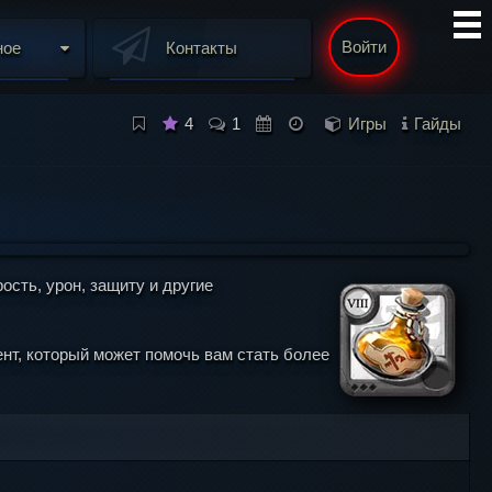
Войти
ное
Контакты
4
1
Игры
Гайды
сть, урон, защиту и другие
ент, который может помочь вам стать более