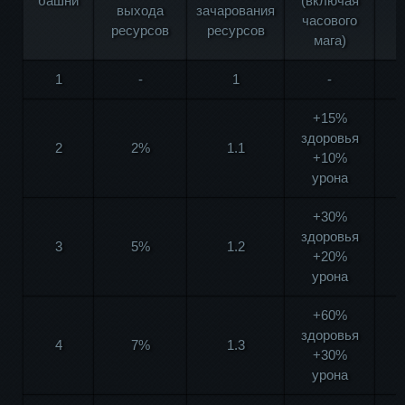
башни
(включая
выхода
зачарования
э
часового
ресурсов
ресурсов
мага)
1
-
1
-
+15%
здоровья
2
2%
1.1
+10%
урона
+30%
здоровья
3
5%
1.2
+20%
урона
+60%
здоровья
4
7%
1.3
+30%
урона