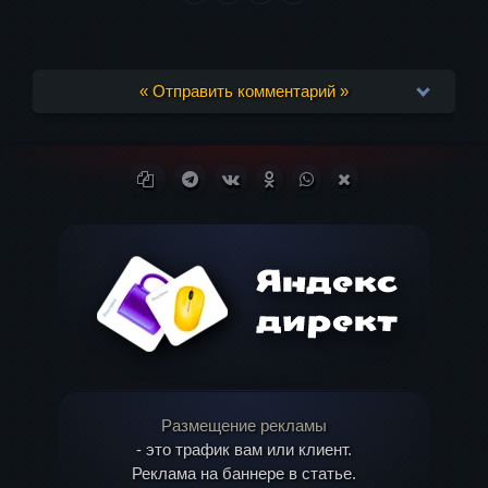
« Отправить комментарий »
Ваш адрес email не будет опубликован.
Копировать ссылку
Поделиться в Telegram
Поделиться ВКонтакте
Поделиться в
Поделиться в
Поделиться в X
Обязательные поля помечены
*
Одноклассниках
WhatsApp
(Twitter)
Комментарий
Размещение рекламы
- это трафик вам или клиент.
Реклама на баннере в статье.