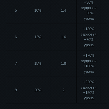
+90%
здоровья
5
10%
1.4
+50%
урона
+130%
здоровья
6
12%
1.6
+70%
урона
+170%
здоровья
7
15%
1,8
+100%
урона
+220%
здоровья
8
20%
2
+150%
урона