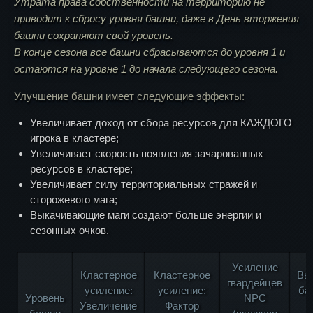
Утрата права собственности на территорию не
приводит к сбросу уровня башни, даже в День вторжения
башни сохраняют свой уровень.
В конце сезона все башни сбрасываются до уровня 1 и
остаются на уровне 1 до начала следующего сезона.
Улучшение башни имеет следующие эффекты:
Увеличивает доход от сбора ресурсов для КАЖДОГО
игрока в кластере;
Увеличивает скорость появления зачарованных
ресурсов в кластере;
Увеличивает силу территориальных стражей и
сторожевого мага;
Выкачивающие маги создают больше энергии и
сезонных очков.
Усиление
Кластерное
Кластерное
Вы
гвардейцев
усиление:
усиление:
ба
Уровень
NPC
Увеличение
Фактор