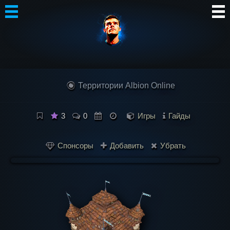
Автор
Блог
Территории Albion Online
Сообщество
Интересное
3
0
Игры
Гайды
Контакты
Спонсоры
Добавить
Убрать