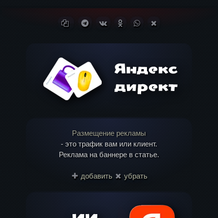
Копировать ссылку
Поделиться в Telegram
Поделиться ВКонтакте
Поделиться в
Поделиться в
Поделиться в X
Одноклассниках
WhatsApp
(Twitter)
Размещение рекламы
- это трафик вам или клиент.
Реклама на баннере в статье.
добавить
убрать