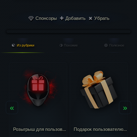
Спонсоры
Добавить
Убрать
Из рубрики
Похожие
Полезное
«
»
...
Подарок пользователю...
Изменения на сайте 2...