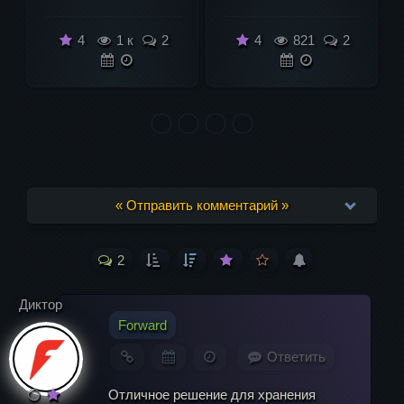
4
821
2
4
219
2
« Отправить комментарий »
2
Ваш адрес email не будет опубликован.
Обязательные поля помечены
*
Диктор
Forward
Комментарий
Ответить
Отличное решение для хранения