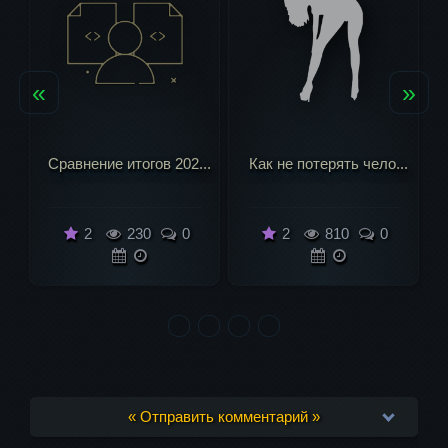
«
»
Сравнение итогов 202...
Как не потерять чело...
2
230
0
2
810
0
« Отправить комментарий »