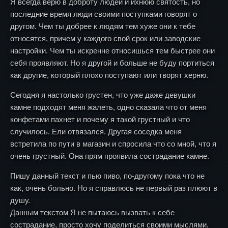
Я всегда верю в доброту людей и ихнюю святость, но
последние время люди своими поступками говорят о
другом. Чем ты добрее к людям тем хуже они к тебе
относятся, причем у каждого свой срок или заводские
настройки. Чем ты искренне относишься тем быстрее они
себя проявляют. Но я другой и больше не буду портиться
как другие, который плохо поступают или творят херню.
Сегодня я настолько грустен, что уже даже девушки
камне подходят меня жалеть, одно сказала что от меня
конфетами пахнет и почему я такой грустный и что
случилось. Ели отвязался. Другая соседка меня
встретила по пути в магазин и спросила что со мной, что я
очень грустный. Она прям проявила сострадание камне.
Пишу данный текст и пью пиво, по-другому пока что не
как, очень больно. Но я справлюсь не первый раз плюют в
душу.
Данным текстом Я не пытаюсь вызвать к себе
сострадание, просто хочу поделиться своими мыслями.