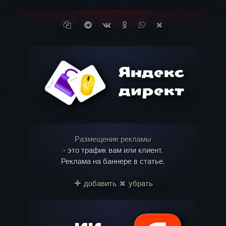
Ваш адрес email не будет опубликован.
Копировать ссылку
Поделиться в Telegram
Поделиться ВКонтакте
Поделиться в
Поделиться в
Поделиться в X
Обязательные поля помечены
*
Одноклассниках
WhatsApp
(Twitter)
Комментарий
Размещение рекламы
- это трафик вам или клиент.
Реклама на баннере в статье.
Имя
*
добавить
убрать
Email
*