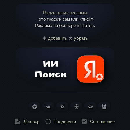
Размещение рекламы
- это трафик вам или клиент.
Реклама на баннере в статье.
Имя
*
добавить
убрать
Email
*
Telegram
ВКонтакте
RSS
Блог
Обсуждения
Пользоват
Лента
(Статей:
(Сообщений:
(381)
261)
184)
Договор
Поддержка
Соглашение