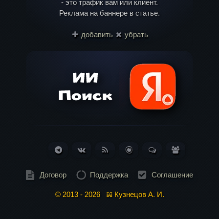
- это трафик вам или клиент.
Реклама на баннере в статье.
Имя
*
добавить
убрать
Email
*
Telegram
ВКонтакте
RSS
Блог
Обсуждения
Пользоват
Лента
(Статей:
(Сообщений:
(370)
261)
184)
Договор
Поддержка
Соглашение
© 2013 - 2026 𝌴 Кузнецов А. И.