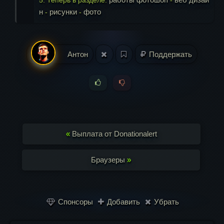
5. Теперь в разделе:
‐
н
рисунки
фото
‐
‐
Антон
Поддержать
«
Выплата от Donationalert
Браузеры
»
Спонсоры
Добавить
Убрать