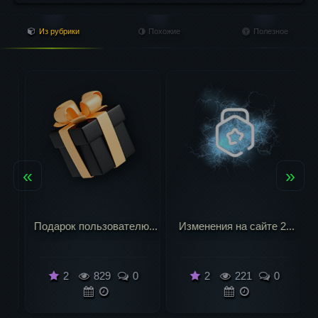
Из рубрики
Похожие
Полезное
«
»
...
Подарок пользователю...
Изменения на сайте 2...
2
829
0
2
221
0