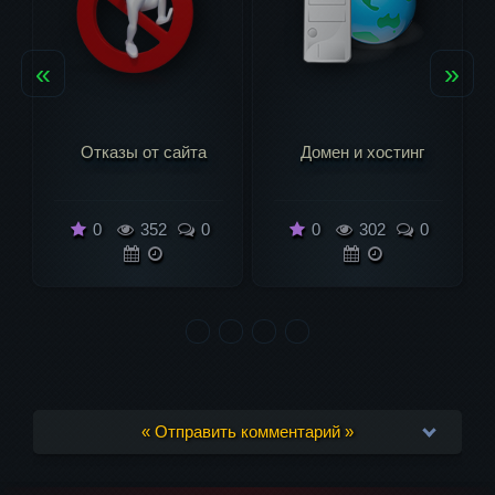
«
»
Домен и хостинг
Как развивать сайт
0
302
0
0
549
0
« Отправить комментарий »