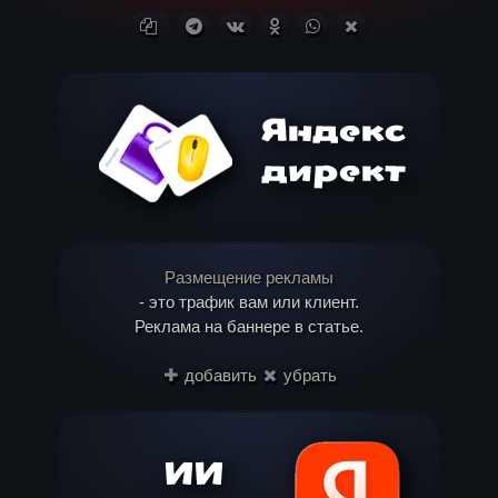
Ваш адрес email не будет опубликован.
Копировать ссылку
Поделиться в Telegram
Поделиться ВКонтакте
Поделиться в
Поделиться в
Поделиться в X
Обязательные поля помечены
*
Одноклассниках
WhatsApp
(Twitter)
Комментарий
Размещение рекламы
- это трафик вам или клиент.
Реклама на баннере в статье.
Имя
*
добавить
убрать
Email
*