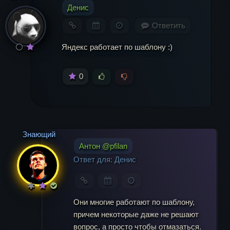
Денис
Комментарий
Ответить
Яндекс работает по шаблону :)
0
Знающий
Имя
*
Антон @pfilan
Ответ для: Денис
Email
*
Они многие работают по шаблону,
причем некоторые даже не решают
вопрос, а просто чтобы отмазаться.