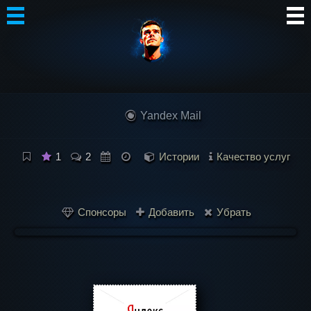
Автор
Блог
Yandex Mail
Сообщество
Интересное
1
2
Истории
Качество услуг
Контакты
Спонсоры
Добавить
Убрать