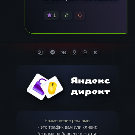
1
Копировать ссылку
Поделиться в Telegram
Поделиться ВКонтакте
Поделиться в
Поделиться в
Поделиться в X
Одноклассниках
WhatsApp
(Twitter)
Размещение рекламы
- это трафик вам или клиент.
Реклама на баннере в статье.