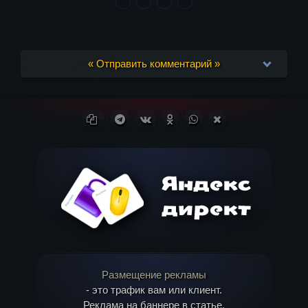
« Отправить комментарий »
Ваш адрес email не будет опубликован.
Копировать ссылку
Поделиться в Telegram
Поделиться ВКонтакте
Поделиться в
Поделиться в
Поделиться в X
Обязательные поля помечены
*
Одноклассниках
WhatsApp
(Twitter)
Комментарий
Размещение рекламы
- это трафик вам или клиент.
Реклама на баннере в статье.