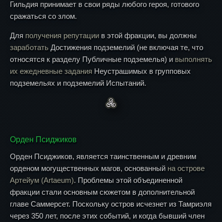
Гильдия принимает в свои ряды любого героя, готового
сражаться со злом.
Для
получения репутации
в этой фракции, вы должны
заработать
Достижения подземелий (не включая те, что
относятся к разделу Публичные подземелья) и
выполнять
их ежедневные задания
Неустрашимых в групповых
подземельях и подземелий Испытаний.
Орден Псиджиков
Орден Псиджиков, является таинственным и древним
орденом могущественных магов, основанный
на острове
Артейум (Artaeum)
. Проблемы этой объединенной
фракции стали основным сюжетом в дополнительной
главе Саммерсет. Поскольку остров исчезнет из Тамриэля
через 350 лет, после этих событий, и когда бывший член