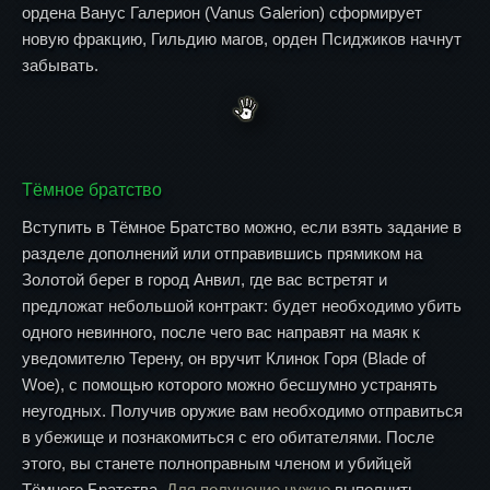
ордена Ванус Галерион (Vanus Galerion) сформирует
новую фракцию, Гильдию магов, орден Псиджиков начнут
забывать.
Тёмное братство
Вступить в Тёмное Братство можно, если взять задание в
разделе дополнений или отправившись прямиком на
Золотой берег в город Анвил, где вас встретят и
предложат небольшой контракт: будет необходимо убить
одного невинного, после чего вас направят на маяк к
уведомителю Терену, он вручит Клинок Горя (Blade of
Woe), с помощью которого можно бесшумно устранять
неугодных. Получив оружие вам необходимо отправиться
в убежище и познакомиться с его обитателями. После
этого, вы станете полноправным членом и убийцей
Тёмного Братства.
Для получение нужно
выполнить