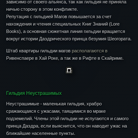
зависимо от своего альянса, так как гильдия не приняла
ничью сторону в этом конфликте.
Репутация с гильдией Магов повышается за счет
нахождения и чтения специальных Книг Знаний (Lore
Books), а основная сюжетная линия гильдии вращается
вокруг истории Даэдрического принца безумия Шеогората.
Штаб квартиры гильдии магов
располагаются в
Ривенспаере в Хай Роке, а так же в Рифте в Скайриме.
Гильдия Неустрашимых
Неустрашимые - маленькая гильдия, храбро
сражающаяся с ужасами, таящимися во мраке
подземелий. Члены этой гильдии не испугаются и самого
принца Даэдра, если выяснится, что он наводит ужас на
ближайшие населенные пункты.