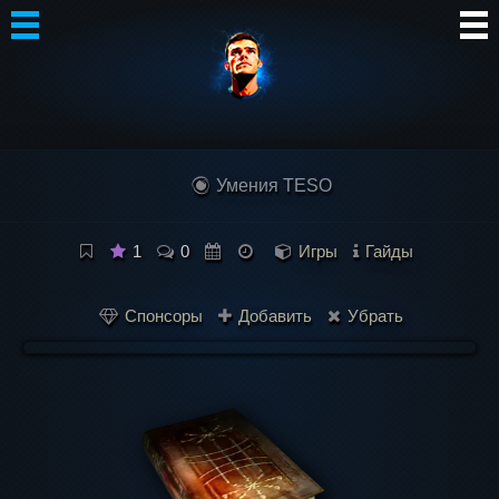
Автор
Блог
Умения TESO
Сообщество
Интересное
1
0
Игры
Гайды
Контакты
Спонсоры
Добавить
Убрать