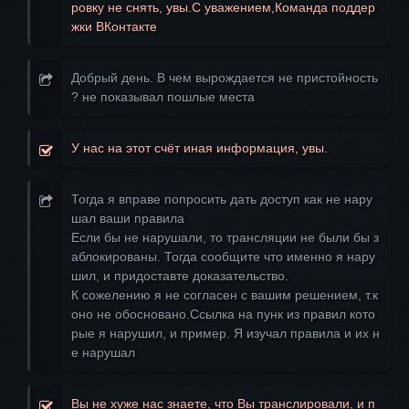
ровку не снять, увы.С уважением,Команда поддер
жки ВКонтакте
Добрый день. В чем вырождается не пристойность
? не показывал пошлые места
У нас на этот счёт иная информация, увы.
Тогда я вправе попросить дать доступ как не нару
шал ваши правила
Если бы не нарушали, то трансляции не были бы з
аблокированы. Тогда сообщите что именно я нару
шил, и придоставте доказательство.
К сожелению я не согласен с вашим решением, т.к
оно не обосновано.Ссылка на пунк из правил кото
рые я нарушил, и пример. Я изучал правила и их н
е нарушал
Вы не хуже нас знаете, что Вы транслировали, и п