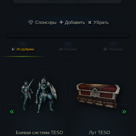
Спонсоры
Добавить
Убрать
Из рубрики
Похожие
Полезное
«
»
тема TESO
Лут TESO
Экипировка TES