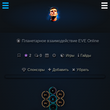
Автор
Блог
Планетарное взаимодействие EVE Online
Сообщество
Интересное
2
0
Игры
Гайды
Контакты
Спонсоры
Добавить
Убрать