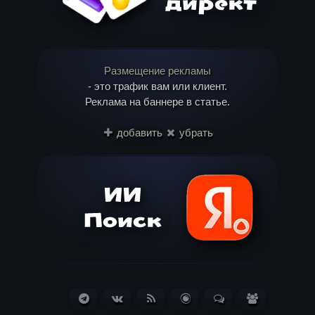
Размещение рекламы
- это трафик вам или клиент.
Реклама на баннере в статье.
Имя
*
добавить
убрать
Email
*
Telegram
ВКонтакте
RSS
Блог
Обсуждения
Пользоват
Лента
(Статей:
(Сообщений:
(381)