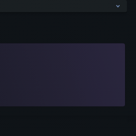
не будет опубликован.
Обязательные поля помечены
*
ках
pp
witter)