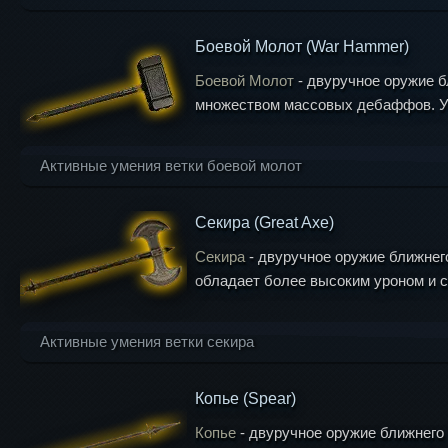
Боевой Молот (War Hammer)
Вращающийся клинок (Whirling Blade)
Боевой Молот
- двуручное оружие б
множеством массовых дебаффов. Ур
Укол в спину (Reverse Stab)
Удар в прыжке (Leaping Strike)
Активные умения ветки боевой молот
Секира (Great Axe)
Рывок со щитом
Сокрушение брони (Armor Breaker)
Секира
- двуручное оружие ближнег
(Shield Rush)
обладает более высоким уроном и с
Мощный удар молота (Mighty Gavel)
Удар щитом (Shield
Наносит урон от оружия и ошел
Bash)
Шаровой таран (Wrecking Ball)
Активные умения ветки секира
Вызывающая поза
На 8 сек. уменьшает базовый
(Defiant Stance)
Копье (Spear)
Зачистка
Жатва
Вытянув свою Секиру на 5 метров, притяги
Широкий взмах, отбрасы
Копье
- двуручное оружие ближнего
(Clear Out)