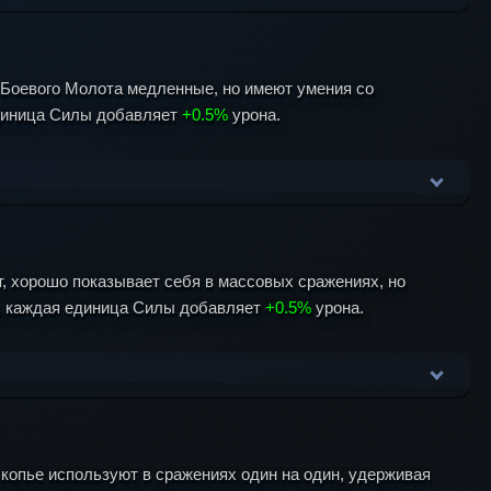
сем врагам в радиусе 2 метра
 Боевого Молота медленные, но имеют умения со
единица Силы добавляет
+0.5%
урона.
ечом с разворота
ред с нанесением урона от меча
нием урона от оружия
аносит урон от Боевого молота
, хорошо показывает себя в массовых сражениях, но
а, каждая единица Силы добавляет
+0.5%
урона.
агов, наносит урон от Боевого молота
Taunt Gem: если в меч инкрустирован Carnelian gem, это
рым нанесен урон
 Боевого молота и опрокидывание врагов
и в меч инкрустирован Carnelian gem, это умение на 6
8 метров
Taunt Gem: если в твою Секиру инкрустирован Carnelian
игрока, наносит урон от Боевого Молота
копье используют в сражениях один на один, удерживая