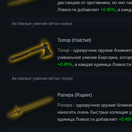
(Reap)
ge
дистанцию от противника, но оно та
Ловкости добавляет
+0.45%
, а каж
Ударная
Удар Боевым молотом по земле, кот
Рывок
волна
Рывок на 10 метров вперед, наносящ
накладывается Stun (Ошеломление) н
(Charge)
(Shockwave)
Активные умения ветки копье
Казнь
Дорога
Мощная атака сверху, которая
(Execute)
Мощный удар Боевым молотом по земл
Топор (Hatchet)
судьбы (Path
Of Destiny)
Дротик (Javelin)
Топор
- одноручное оружие ближнего
уникальное умение Берсерка, котор
Взмах (Sweep)
Водоворот (Maelstrom)
Быс
+0.45%
, а каждая единица Ловкост
Ураган (Cyclone)
Круговая атака, н
Атака с вращением, котора
Вихрь (Whirlwind)
Активные умения ветки топор
Гравитационный
Бросок Секиры создает раз
Рапира (Rapier)
Вертел
колодец (Gravity Well)
Бросившись вперед, пронзаете це
Режим Берсерка
Активирует Режим Берсерка, к
(Skewer)
Рапира
- одноручное оружие ближнег
(Berserk)
наносить очень быстрые колющие уд
Уколы
единица Ловкости добавляет
+0.45
Три быстрых колющих удара, каж
Дикий прорыв (Feral
(Perforate)
Rush)