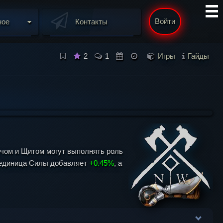
Войти
ное
Контакты
2
1
Игры
Гайды
ечом и Щитом могут выполнять роль
я единица Силы добавляет
+0.45%
, а