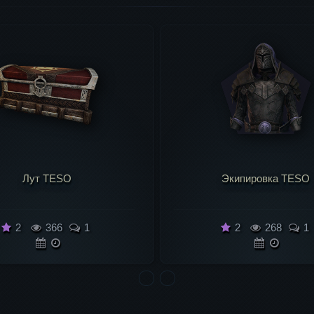
Экипировка TESO
Полезные советы TE
2
268
1
2
239
1