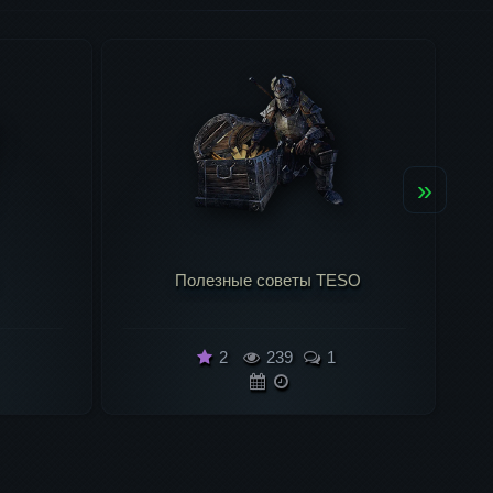
»
SO
Управление и эмоции ...
2
329
1