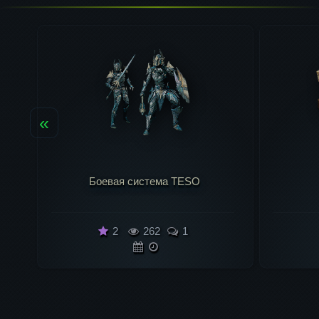
«
Лут TESO
2
366
1