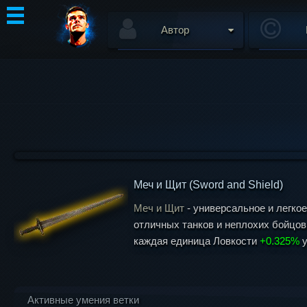
Автор
Меч и Щит (Sword and Shield)
Меч и Щит
- универсальное и легко
отличных танков и неплохих бойцов
каждая единица Ловкости
+0.325%
у
Активные умения ветки