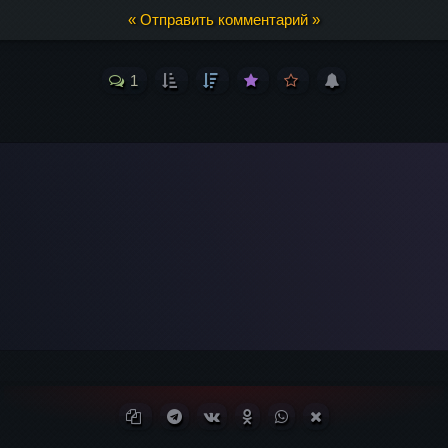
« Отправить комментарий »
1
Ваш адрес email 
il
*
Копировать ссылку
Поделиться в Telegram
Поделиться ВКонтакте
Поделиться в Одноклассни
Поделиться в WhatsA
Поделиться в X (T