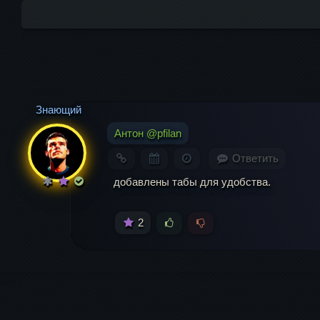
Комментарий
Знающий
Антон @pfilan
Ответить
добавлены табы для удобства.
2
Имя
*
Ema