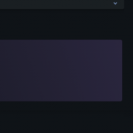
не будет опубликован.
Обязательные поля помечены
*
ках
pp
witter)