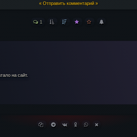
« Отправить комментарий »
1
Ваш адрес email 
тало на сайт.
il
*
Копировать ссылку
Поделиться в Telegram
Поделиться ВКонтакте
Поделиться в Одноклассни
Поделиться в WhatsA
Поделиться в X (T