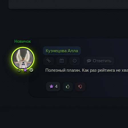
Комментарий
Новичок
Кузнецова Алла
Ответить
Полезный плагин. Как раз рейтинга не хва
4
Имя
*
Ema