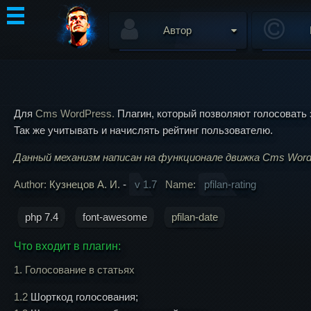
Автор
Для
Cms WordPress.
Плагин, который позволяют голосовать 
Так же учитывать и начислять рейтинг пользователю.
Данный механизм написан на функционале движка Cms Word
Author:
Кузнецов А. И.
-
v 1.7
Name:
pfilan-rating
php 7.4
font-awesome
pfilan-date
Что входит в плагин:
1. Голосование в статьях
1.2
Шорткод голосования;