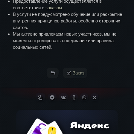
Предоставление услуги осуществляется в
соответствии с
заказом
.
В услуги не предусмотрено обучение или раскрытие
внутренних принципов работы, особенно сторонних
сайтов.
Мы активно привлекаем новых участников, мы не
можем контролировать содержание или правила
социальных сетей.
Заказ
Копировать ссылку
Поделиться в Telegram
Поделиться ВКонтакте
Поделиться в
Поделиться в
Поделиться в X
Одноклассниках
WhatsApp
(Twitter)